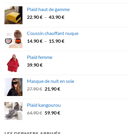
prix :
Plaid haut de gamme
21.90 €
Plage
22.90
€
–
43.90
€
à
de
41.90 €
prix :
Coussin chauffant nuque
22.90 €
Plage
14.90
€
–
15.90
€
à
de
43.90 €
prix :
Plaid femme
14.90 €
39.90
€
à
15.90 €
Masque de nuit en soie
Le
Le
27.90
€
21.90
€
prix
prix
initial
actuel
Plaid kangourou
était :
est :
Le
Le
64.90
€
59.90
€
27.90 €.
21.90 €.
prix
prix
initial
actuel
était :
est :
LES DERNIERS ARRIVÉS