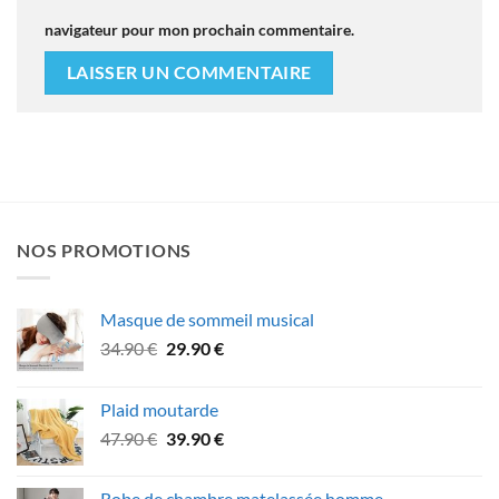
navigateur pour mon prochain commentaire.
NOS PROMOTIONS
Masque de sommeil musical
Le
Le
34.90
€
29.90
€
prix
prix
initial
actuel
Plaid moutarde
était :
est :
Le
Le
47.90
€
39.90
€
34.90 €.
29.90 €.
prix
prix
initial
actuel
Robe de chambre matelassée homme