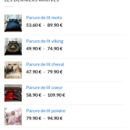
64.90 €.
59.90 €.
Parure de lit moto
Plage
53.60
€
–
89.90
€
de
prix :
Parure de lit viking
53.60 €
Plage
49.90
€
–
74.90
€
à
de
89.90 €
prix :
Parure de lit cheval
49.90 €
Plage
47.90
€
–
79.90
€
à
de
74.90 €
prix :
Parure de lit coeur
47.90 €
Plage
58.90
€
–
109.90
€
à
de
79.90 €
prix :
Parure de lit polaire
58.90 €
Plage
79.90
€
–
94.90
€
à
de
109.90 €
prix :