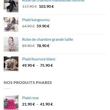
était :
est :
Le
Le
117.90
€
103.90
€
47.90 €.
39.90 €.
prix
prix
initial
actuel
Plaid kangourou
était :
est :
Le
Le
64.90
€
59.90
€
117.90 €.
103.90 €.
prix
prix
initial
actuel
Robe de chambre grande taille
était :
est :
Le
Le
89.90
€
78.90
€
64.90 €.
59.90 €.
prix
prix
initial
actuel
Plaid fourrure blanc
était :
est :
Plage
49.90
€
–
75.90
€
89.90 €.
78.90 €.
de
prix :
49.90 €
NOS PRODUITS PHARES
à
75.90 €
Plaid rose
Plage
21.90
€
–
41.90
€
de