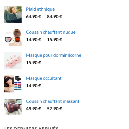
prix :
Plaid ethnique
31.90 €
Plage
64.90
€
–
84.90
€
à
de
53.90 €
prix :
Coussin chauffant nuque
64.90 €
Plage
14.90
€
–
15.90
€
à
de
84.90 €
prix :
Masque pour dormir licorne
14.90 €
15.90
€
à
15.90 €
Masque occultant
14.90
€
Coussin chauffant massant
Plage
48.90
€
–
57.90
€
de
prix :
48.90 €
LES DERNIERS ARRIVÉS