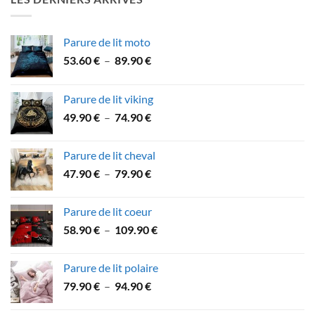
à
57.90 €
Parure de lit moto
Plage
53.60
€
–
89.90
€
de
prix :
Parure de lit viking
53.60 €
Plage
49.90
€
–
74.90
€
à
de
89.90 €
prix :
Parure de lit cheval
49.90 €
Plage
47.90
€
–
79.90
€
à
de
74.90 €
prix :
Parure de lit coeur
47.90 €
Plage
58.90
€
–
109.90
€
à
de
79.90 €
prix :
Parure de lit polaire
58.90 €
Plage
79.90
€
–
94.90
€
à
de
109.90 €
prix :