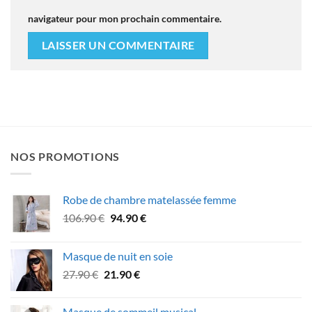
navigateur pour mon prochain commentaire.
NOS PROMOTIONS
Robe de chambre matelassée femme
Le
Le
106.90
€
94.90
€
prix
prix
initial
actuel
Masque de nuit en soie
était :
est :
Le
Le
27.90
€
21.90
€
106.90 €.
94.90 €.
prix
prix
initial
actuel
Masque de sommeil musical