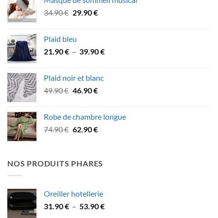
était :
est :
Le
Le
34.90
€
29.90
€
27.90 €.
21.90 €.
prix
prix
initial
actuel
Plaid bleu
était :
est :
Plage
21.90
€
–
39.90
€
34.90 €.
29.90 €.
de
prix :
Plaid noir et blanc
21.90 €
Le
Le
49.90
€
46.90
€
à
prix
prix
39.90 €
initial
actuel
Robe de chambre longue
était :
est :
Le
Le
74.90
€
62.90
€
49.90 €.
46.90 €.
prix
prix
initial
actuel
était :
est :
NOS PRODUITS PHARES
74.90 €.
62.90 €.
Oreiller hotellerie
Plage
31.90
€
–
53.90
€
de